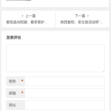
上一篇
下一篇
紫阳县向阳镇：春茶管护正当时 茶业发展焕新姿
陕西紫阳：茶文旅活动将“节会流量”转化为“经济增量”
文章导航
发表评论
*
昵称
*
邮箱
网址