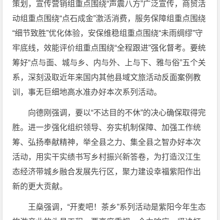
策划，宣传营销组重点围绕“声震八方”广泛宣传，商贸活
动组重点围绕“点石成金”激活消费，服务保障组重点围绕
“细节致胜”优化体验，安保维稳组重点围绕“未雨绸缪”守
牢底线，效能评价组重点围绕“全程跟进”强化督考。要统
筹好“点与面、城与乡、内与外、上与下、雅与俗”五个关
系，深刻汲取近年来国内其他县域文旅活动反面案例教
训，事无巨细地高水准办好本次系列活动。
向德刚强调，要以“不达目的不休”的决心确保取得完
胜。进一步强化组织领导、夯实机制保障、加强工作统
筹、弘扬奉献精神，举全县之力、集全县之智办好本次
活动，用实干实绩书写乡村振兴新答卷，为打造汉江生
态经济带城乡融合发展先行区，聚力建设幸福紫阳作出
新的更大贡献。
王燊强调，“开麦吧！茶乡”系列活动是紫阳今年生态