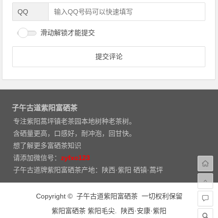
QQ
滑动解锁才能提交
子午古道紫阳富硒茶
专注紫阳蒿坪镇老茶园本地树种老茶树。
含硒量更高，口感好，耐冲泡，回甘快。
想了解更多富硒茶知识
请添加微信号：
zyfxc123
子午古道牌紫阳富硒茶产地：陕西·紫阳 硒镇·蒿坪
Copyright © 子午古道紫阳富硒茶 一切权利保留
紫阳富硒茶 紫阳毛尖. 陕西·安康·紫阳