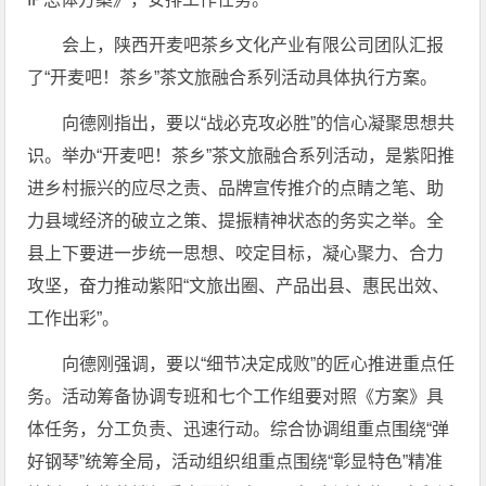
会上，陕西开麦吧茶乡文化产业有限公司团队汇报
了“开麦吧！茶乡”茶文旅融合系列活动具体执行方案。
向德刚指出，要以“战必克攻必胜”的信心凝聚思想共
识。举办“开麦吧！茶乡”茶文旅融合系列活动，是紫阳推
进乡村振兴的应尽之责、品牌宣传推介的点睛之笔、助
力县域经济的破立之策、提振精神状态的务实之举。全
县上下要进一步统一思想、咬定目标，凝心聚力、合力
攻坚，奋力推动紫阳“文旅出圈、产品出县、惠民出效、
工作出彩”。
向德刚强调，要以“细节决定成败”的匠心推进重点任
务。活动筹备协调专班和七个工作组要对照《方案》具
体任务，分工负责、迅速行动。综合协调组重点围绕“弹
好钢琴”统筹全局，活动组织组重点围绕“彰显特色”精准