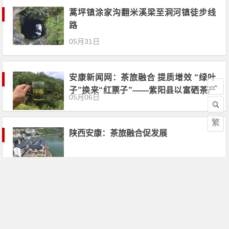
蒿坪镇涂家沟翻米溪梁至洞河镇徒步线
路
05月31日
安康新闻网：茶旅融合 提质增效 “绿叶
子”换来“红票子”——紫阳县以富硒茶产
05月06日
业助推经济高质量发展纪实
繁
陕西安康：茶旅融合促发展
04月07日
安康市紫阳县蒿坪镇“春之茶”旅游季系
列主题活动正式启动
04月01日