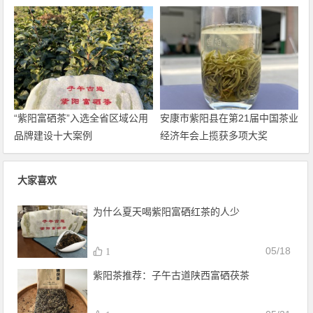
“紫阳富硒茶”入选全省区域公用
安康市紫阳县在第21届中国茶业
品牌建设十大案例
经济年会上揽获多项大奖
大家喜欢
为什么夏天喝紫阳富硒红茶的人少
05/18
1
紫阳茶推荐：子午古道陕西富硒茯茶