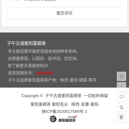
子午古道紫阳富硒茶
专注紫阳蒿坪镇老茶园本地树种老茶树。
含硒量更高，口感好，耐冲泡，回甘快。
想了解更多富硒茶知识
请添加微信号：
zyfxc123
子午古道牌紫阳富硒茶产地：陕西·紫阳 硒镇·蒿坪
Copyright © 子午古道紫阳富硒茶 一切权利保留
紫阳富硒茶 紫阳毛尖. 陕西·安康·紫阳
陕ICP备2020017589号-2
繁