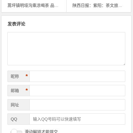
蒿坪镇明垭沟乘凉喝茶 品柴火灶纯手工紫阳毛尖
陕西日报：紫阳：茶文旅成功融合的“密码”
文章导航
发表评论
*
昵称
*
邮箱
网址
QQ
滑动解锁才能提交