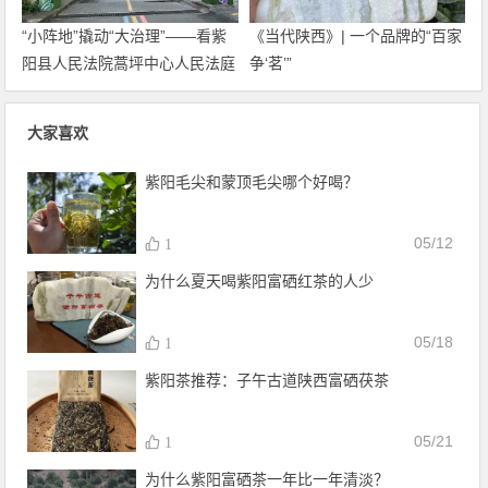
“小阵地”撬动“大治理”——看紫
《当代陕西》| 一个品牌的“百家
阳县人民法院蒿坪中心人民法庭
争‘茗’”
如何预防化解涉茶纠纷
大家喜欢
紫阳毛尖和蒙顶毛尖哪个好喝？
05/12
1
为什么夏天喝紫阳富硒红茶的人少
05/18
1
紫阳茶推荐：子午古道陕西富硒茯茶
05/21
1
为什么紫阳富硒茶一年比一年清淡？