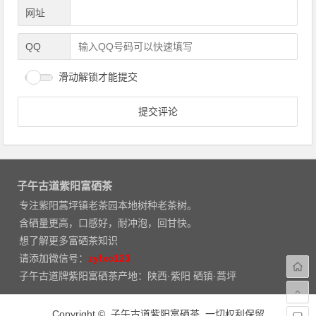
网址
QQ
滑动解锁才能提交
子午古道紫阳富硒茶
专注紫阳蒿坪镇老茶园本地树种老茶树。
含硒量更高，口感好，耐冲泡，回甘快。
想了解更多富硒茶知识
请添加微信号：
zyfxc123
子午古道牌紫阳富硒茶产地：陕西·紫阳 硒镇·蒿坪
Copyright © 子午古道紫阳富硒茶 一切权利保留